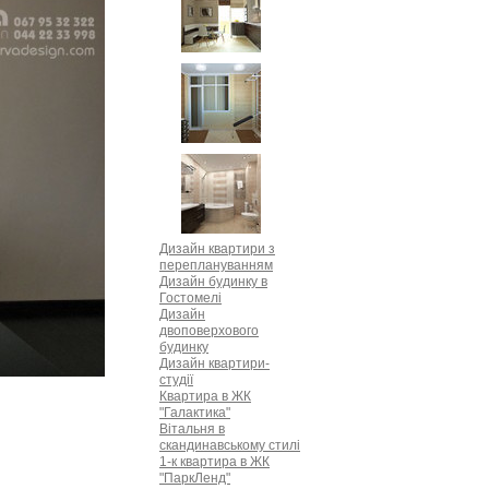
Дизайн квартири з
переплануванням
Дизайн будинку в
Гостомелі
Дизайн
двоповерхового
будинку
Дизайн квартири-
студії
Квартира в ЖК
"Галактика"
Вітальня в
скандинавському стилі
1-к квартира в ЖК
"ПаркЛенд"