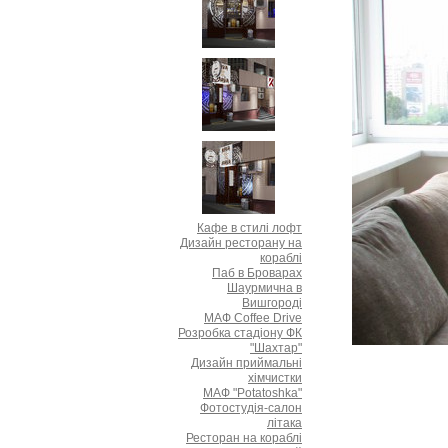
Кафе в стилі лофт
Дизайн ресторану на
кораблі
Паб в Броварах
Шаурмична в
Вишгороді
МАФ Coffee Drive
Розробка стадіону ФК
"Шахтар"
Дизайн приймальні
хімчистки
МАФ "Potatoshka"
Фотостудія-салон
літака
Ресторан на кораблі