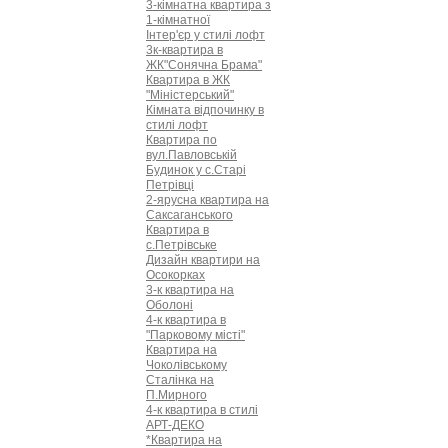
3-кімнатна квартира з
1-кімнатної
Інтер'єр у стилі лофт
3к-квартира в
ЖК"Сонячна Брама"
Квартира в ЖК
"Міністерський"
Кімната відпочинку в
стилі лофт
Квартира по
вул.Павловській
Будинок у с.Старі
Петрівці
2-ярусна квартира на
Саксаганського
Квартира в
с.Петрівське
Дизайн квартири на
Осокорках
3-к квартира на
Оболоні
4-к квартира в
"Парковому мicтi"
Квартира на
Чоколівському
Сталінка на
П.Мирного
4-к квартира в стилі
АРТ-ДЕКО
*Квартира на