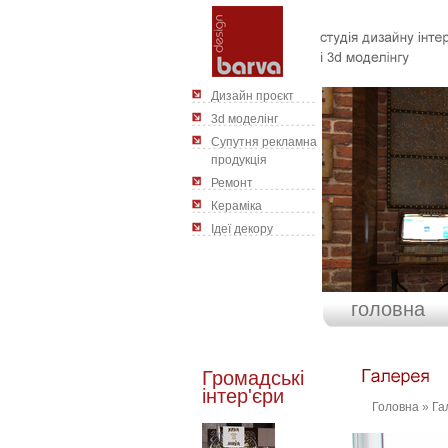
Дизайн проєкт
3d моделінг
Cупутня рекламна
продукція
Ремонт
Кераміка
Ідеї декору
головна
Громадські
інтер'єри
Головна
»
Га