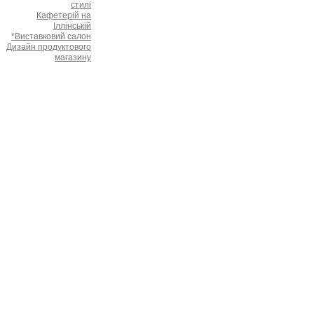
стилі
Кафетерій на
Іллінській
*Виставковий салон
Дизайн продуктового
магазину