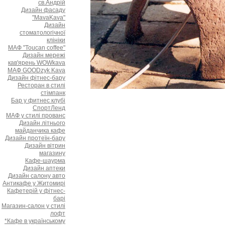
св.Андрій
Дизайн фасаду
"MavaKava"
Дизайн
стоматологічної
клініки
МАФ "Toucan coffee"
Дизайн мережі
кав'ярень WOWkava
МАФ GOODzyk Kava
Дизайн фітнес-бару
Ресторан в стилі
стімпанк
Бар у фитнес клубі
СпортЛенд
МАФ у стилі прованс
Дизайн літнього
майданчика кафе
Дизайн протеїн-бару
Дизайн вітрин
магазину
Кафе-шаурма
Дизайн аптеки
Дизайн салону авто
Антикафе у Житомирі
Кафетерій у фітнес-
барі
Магазин-салон у стилі
лофт
*Кафе в українському