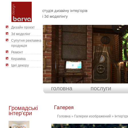
Дизайн проєкт
3d моделінг
Cупутня рекламна
продукція
Ремонт
Кераміка
Ідеї декору
головна
послуги
Громадські
інтер'єри
Головна
»
Галереи изображений
»
Інтер'єр