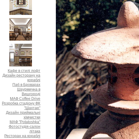
Кафе в стилі лофт
Дизайн ресторану на
кораблі
Паб в Броварах
Шаурмична в
Вишгороді
МАФ Coffee Drive
Розробка стадіону ФК
"Шахтар"
Дизайн приймальні
хімчистки
МАФ "Potatoshka"
Фотостудія-салон
літака
Ресторан на кораблі